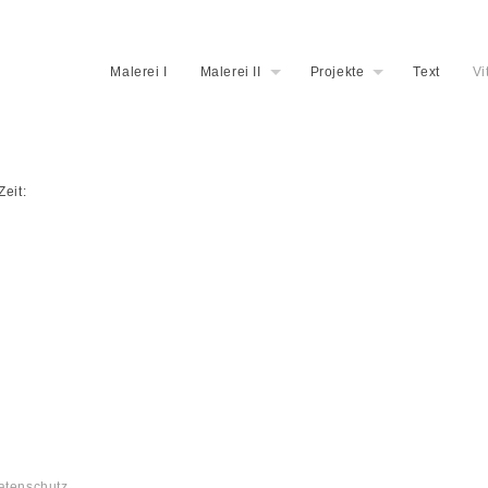
Malerei I
Malerei II
Projekte
Text
Vi
Zeit:
atenschutz