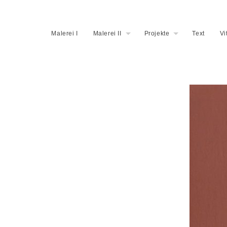
Malerei I
Malerei II
Projekte
Text
Vi